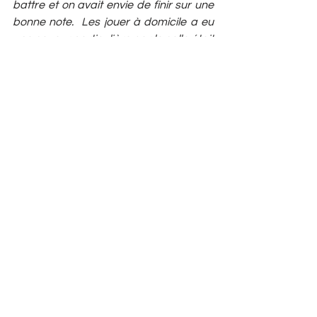
battre et on avait envie de finir sur une 
bonne note.  Les jouer à domicile a eu 
une saveur particulière car la salle était 
remplie et chaque point était acclamé 
par les supporters italiens. Malgré tout, 
on a su montrer nos qualités et dérouler 
notre match sans soucis en étant 
soudées dans tous les points comme 
on sait le faire sur le terrain ou en 
dehors.» 
Elisa
 : « 
C’était très impressionnant dès 
l’entrée de la chauffe, tout le public 
supportait son pays. C’était le match 
avec le plus de public, ce qui rendait la 
tâche plus difficile, que ce soit au point 
de vue de la pression à tenir ou de la 
capacité à se faire entendre dans une 
salle aussi bruyante. C’était donc 