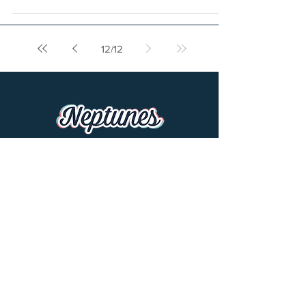
12
/
12
Neptunes de Nantes Association Volley-ball
478 route de Saint-Joseph 44300 Nantes
Tél :
07 89 04 73 05
Mail :
neptunesvolley.association@gmail.com
© 2024 Neptunes de Nantes Association Volley-ball.
Conception
Beaccentgraph
.