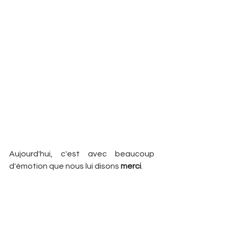
Aujourd'hui, c'est avec beaucoup 
d'émotion que nous lui disons 
merci
.
Merci pour les heures passées dans 
les gymnases.
Merci pour la confiance accordée à 
nos joueurs.